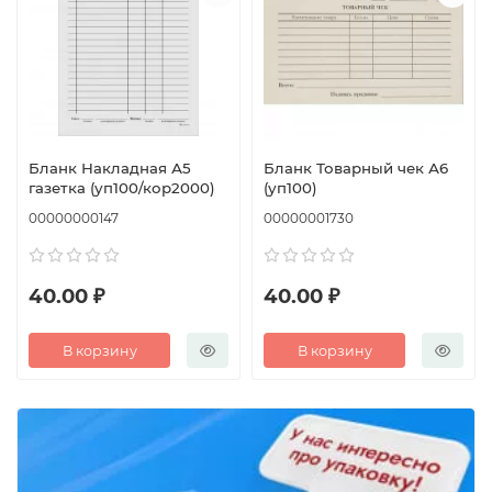
Бланк Накладная А5
Бланк Товарный чек А6
газетка (уп100/кор2000)
(уп100)
00000000147
00000001730
40.00 ₽
40.00 ₽
В корзину
В корзину