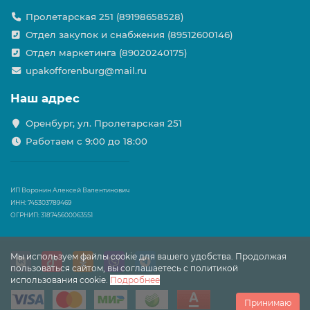
Пролетарская 251 (89198658528)
Отдел закупок и снабжения (89512600146)
Отдел маркетинга (89020240175)
upakofforenburg@mail.ru
Наш адрес
Оренбург, ул. Пролетарская 251
Работаем с 9:00 до 18:00
ИП Воронин Алексей Валентинович
ИНН: 745303789469
ОГРНИП: 318745600063551
Мы используем файлы cookie для вашего удобства. Продолжая
пользоваться сайтом, вы соглашаетесь с политикой
использования cookie.
Подробнее
Принимаю