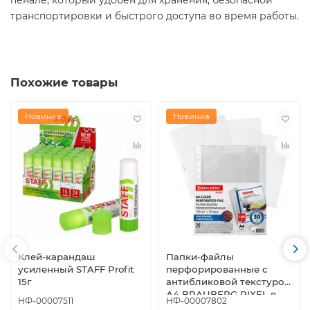
транспортировки и быстрого доступа во время работы.
Похожие товары
Новинка
Новинка
Клей-карандаш
Папки-файлы
усиленный STAFF Profit
перфорированные с
15г
антибликовой текстурой
А4 BRAUBERG PIXEL в
НФ-00007511
НФ-00007802
упак 100шт 30мкм