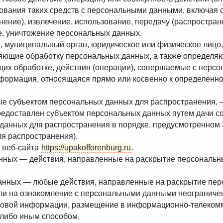
ования таких средств с персональными данными, включая с
нение), извлечение, использование, передачу (распростране
е, уничтожение персональных данных.
, муниципальный орган, юридическое или физическое лицо,
яющие обработку персональных данных, а также определя
щих обработке, действия (операции), совершаемые с перс
формация, относящаяся прямо или косвенно к определенн
ые субъектом персональных данных для распространения, 
предоставлен субъектом персональных данных путем дачи с
данных для распространения в порядке, предусмотренном
я распространения).
ь веб-сайта
https://upakofforenburg.ru
.
анных — действия, направленные на раскрытие персональн
данных — любые действия, направленные на раскрытие пер
ли на ознакомление с персональными данными неограниченн
совой информации, размещение в информационно-телеком
-либо иным способом.