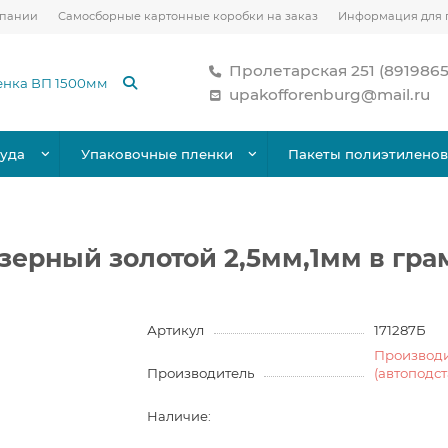
мпании
Самосборные картонные коробки на заказ
Информация для 
Пролетарская 251 (891986
upakofforenburg@mail.ru
уда
Упаковочные пленки
Пакеты полиэтилено
зерный золотой 2,5мм,1мм в гра
Артикул
171287Б
Производ
Производитель
(автоподс
Наличие: