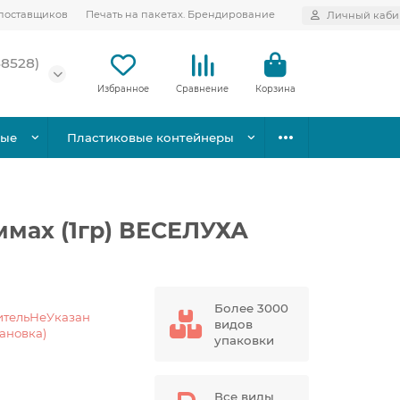
поставщиков
Печать на пакетах. Брендирование
Личный каби
58528)
Избранное
Сравнение
Корзина
вые
Пластиковые контейнеры
ммах (1гр) ВЕСЕЛУХА
Более 3000
ительНеУказан
видов
тановка)
упаковки
Все виды