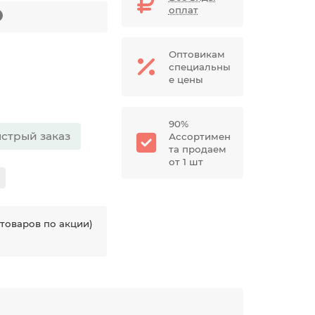
оплат
Оптовикам
специальны
е цены
90%
стрый заказ
Ассортимен
та продаем
от 1 шт
товаров по акции)