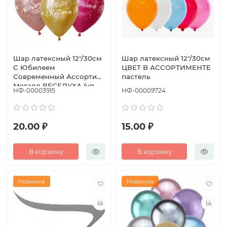
Шар латексный 12"/30см
Шар латексный 12"/30см
С Юбилеем
ЦВЕТ В АССОРТИМЕНТЕ
Современный Ассорти
пастель
Металл ВЕСЕЛУХА (уп
НФ-00003915
НФ-00009724
50шт)
20.00 ₽
15.00 ₽
В корзину
В корзину
Новинка
Новинка