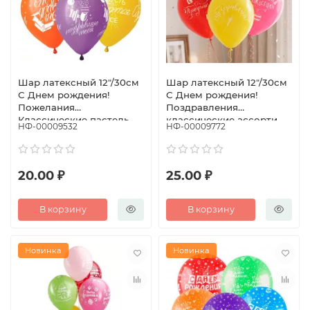
Шар латексный 12"/30см
Шар латексный 12"/30см
С Днем рождения!
С Днем рождения!
Пожелания
Поздравления
Классические пастель
классические ассорти
НФ-00009532
НФ-00009772
ассорти (уп50шт)
20.00 ₽
25.00 ₽
В корзину
В корзину
Новинка
Новинка