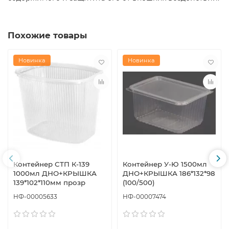
Похожие товары
Новинка
Новинка
Контейнер СТП К-139
Контейнер У-Ю 1500мл
1000мл ДНО+КРЫШКА
ДНО+КРЫШКА 186*132*98
139*102*110мм прозр
(100/500)
НФ-00005633
НФ-00007474