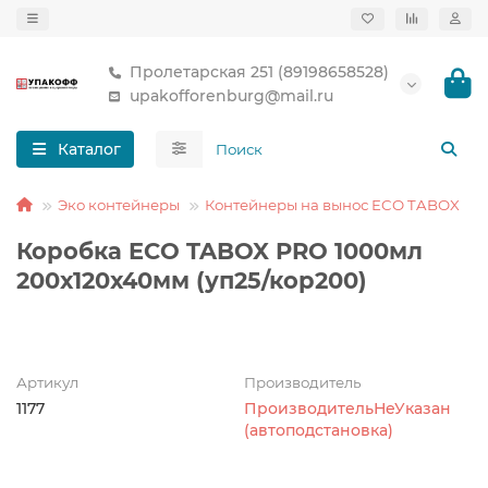
Пролетарская 251 (89198658528)
upakofforenburg@mail.ru
Каталог
Эко контейнеры
Контейнеры на вынос ECO TABOX
Коробка ECO TABOX PRO 1000мл
200х120х40мм (уп25/кор200)
Артикул
Производитель
1177
ПроизводительНеУказан
(автоподстановка)