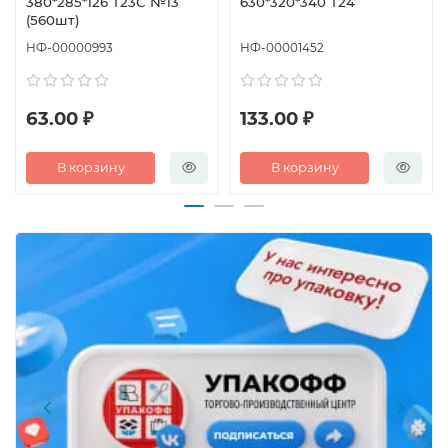
380*285*126 Т23С №13
630*320*340 Т24
(560шт)
НФ-00000993
НФ-00001452
63.00 ₽
133.00 ₽
В корзину
В корзину