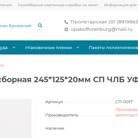
мпании
Самосборные картонные коробки на заказ
Информация для 
Пролетарская 251 (891986
upakofforenburg@mail.ru
уда
Упаковочные пленки
Пакеты полиэтилено
ки
сборная 245*125*20мм СП ЧЛБ У
Артикул
СП-0017
Производ
Производитель
(автоподс
Наличие: