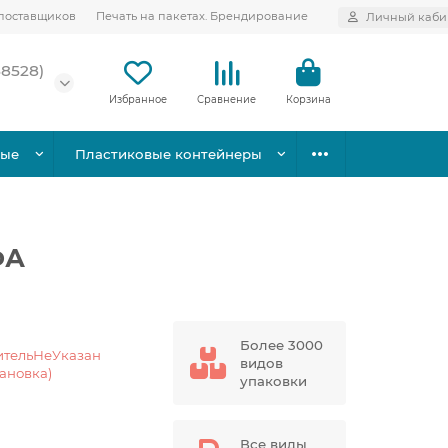
поставщиков
Печать на пакетах. Брендирование
Личный каби
58528)
Избранное
Сравнение
Корзина
вые
Пластиковые контейнеры
ФА
Более 3000
ительНеУказан
видов
тановка)
упаковки
Все виды