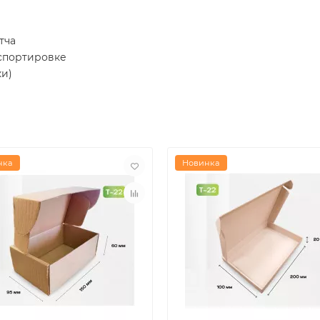
тча
нспортировке
ки)
нка
Новинка