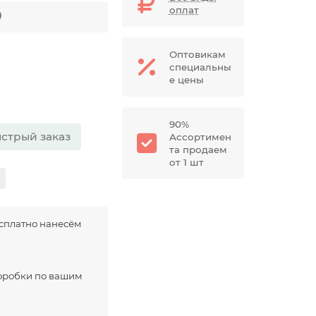
оплат
Оптовикам
специальны
е цены
90%
стрый заказ
Ассортимен
та продаем
от 1 шт
есплатно нанесём
оробки по вашим