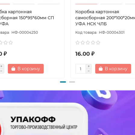
бка картонная
Коробка картонная
сборная 150*95*60мм СП
самосборная 200*100*20м
УФА
УФА НСК ЧЛБ
НФ-00004250
НФ-00004301
0 ₽
16.00 ₽
В корзину
В корзину