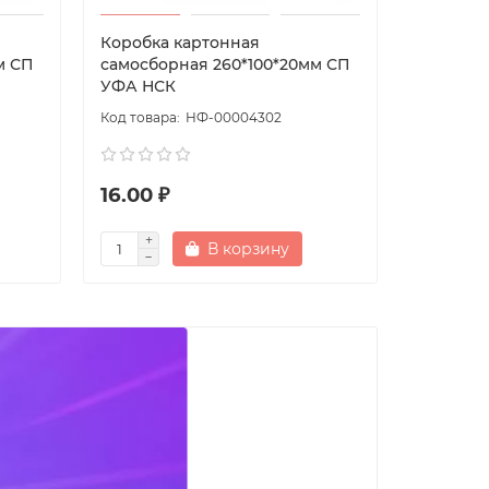
Коробка картонная
Коробка
м СП
самосборная 260*100*20мм СП
самосбо
УФА НСК
УФА НС
НФ-00004302
16.00 ₽
18.50 ₽
В корзину