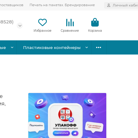
поставщиков
Печать на пакетах. Брендирование
Личный каби
58528)
Избранное
Сравнение
Корзина
вые
Пластиковые контейнеры
е
я,