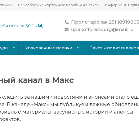
мпании
Самосборные картонные коробки на заказ
Информация для 
Пролетарская 251 (891986
upakofforenburg@mail.ru
уда
Упаковочные пленки
Пакеты полиэтилено
ный канал в Макс
 следить за нашими новостями и анонсами стало ещ
е. В канале «Макс» мы публикуем важные обновлени
юзивные материалы, закулисные истории и анонсы
роектов.