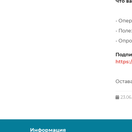
Что ва
- Опе
- Поле
- Опро
Подпи
https:
Остава
23.06
Информация