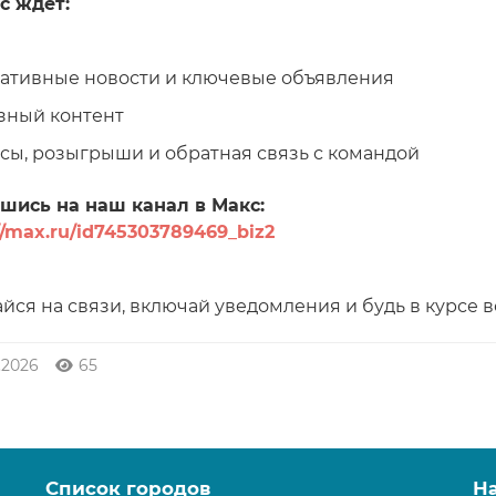
с ждет:
ративные новости и ключевые объявления
зный контент
сы, розыгрыши и обратная связь с командой
шись на наш канал в Макс:
//max.ru/id745303789469_biz2
йся на связи, включай уведомления и будь в курсе в
.2026
65
Список городов
Н