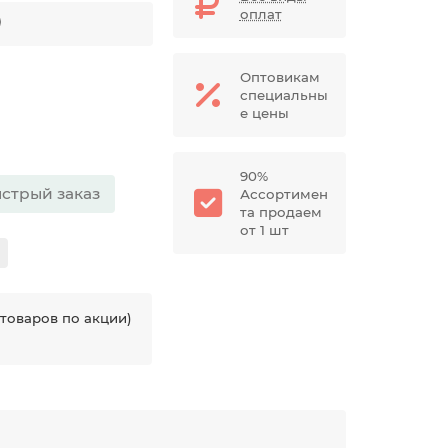
оплат
Оптовикам
специальны
е цены
90%
стрый заказ
Ассортимен
та продаем
от 1 шт
товаров по акции)