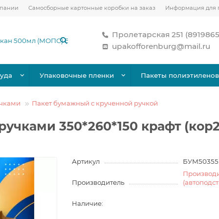
мпании
Самосборные картонные коробки на заказ
Информация для 
Пролетарская 251 (891986
upakofforenburg@mail.ru
уда
Упаковочные пленки
Пакеты полиэтилено
учками
Пакет бумажный с крученной ручкой
ручками 350*260*150 крафт (кор
Артикул
БУМ50355
Производ
Производитель
(автоподс
Наличие: