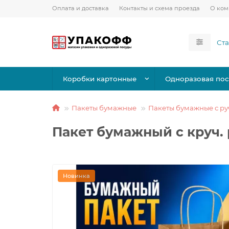
Оплата и доставка
Контакты и схема проезда
О ко
Коробки картонные
Одноразовая пос
Пакеты бумажные
Пакеты бумажные с р
Пакет бумажный с круч. 
Новинка