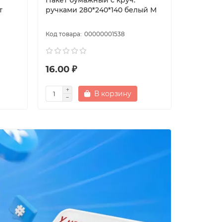
Пакет бумажный с круч.
Пакет бу
т
ручками 280*240*140 белый М
ручками
00000001538
16.00 ₽
18.00 ₽
В корзину