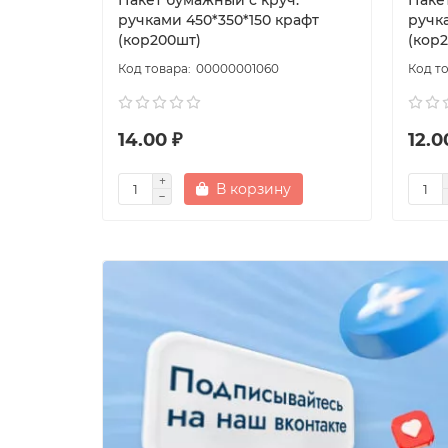
Пакет бумажный с круч.
Паке
ручками 450*350*150 крафт
ручка
(кор200шт)
(кор
00000001060
14.00 ₽
12.0
В корзину