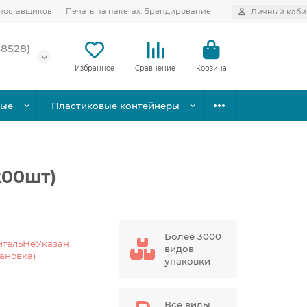
поставщиков
Печать на пакетах. Брендирование
Личный каби
58528)
Избранное
Сравнение
Корзина
вые
Пластиковые контейнеры
200шт)
Более 3000
ительНеУказан
видов
тановка)
упаковки
Все виды