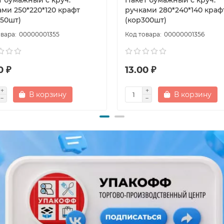
т бумажный с круч.
Пакет бумажный с круч.
ми 250*220*120 крафт
ручками 280*240*140 краф
250шт)
(кор300шт)
00000001355
00000001356
0 ₽
13.00 ₽
В корзину
В корзину