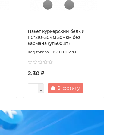
Пакет курьерский белый
Пакет к
110*210+50мм 50мкм без
100*150+
кармана (уп500шт)
кармана 
НФ-00002760
2.30 ₽
1.50 ₽
В корзину