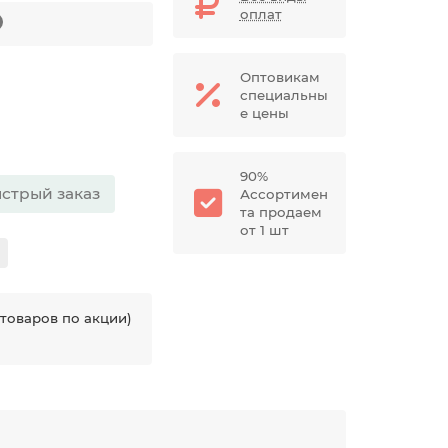
оплат
Оптовикам
специальны
е цены
90%
стрый заказ
Ассортимен
та продаем
от 1 шт
товаров по акции)