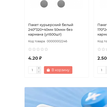
Пакет курьерский белый
Паке
240*320+40мм 50мкм без
170*
кармана (уп500шт)
карм
00000002246
4.20 ₽
2.50
В корзину