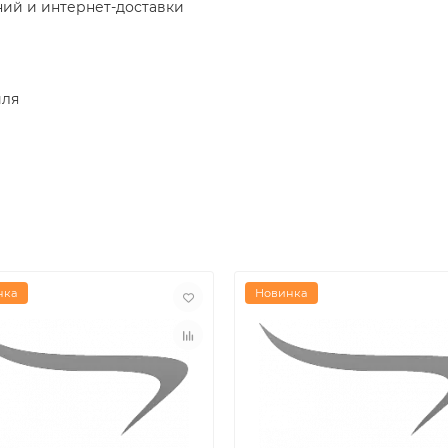
ний и интернет-доставки
иля
нка
Новинка