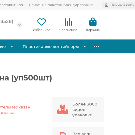
поставщиков
Печать на пакетах. Брендирование
Личный каби
58528)
Избранное
Сравнение
Корзина
вые
Пластиковые контейнеры
на (уп500шт)
Более 3000
ительНеУказан
видов
тановка)
упаковки
Все виды