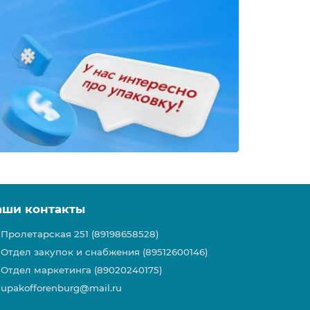
аши контакты
Пролетарская 251 (89198658528)
Отдел закупок и снабжения (89512600146)
Отдел маркетинга (89020240175)
upakofforenburg@mail.ru