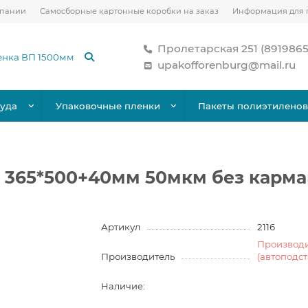
мпании
Самосборные картонные коробки на заказ
Информация для 
Пролетарская 251 (891986
upakofforenburg@mail.ru
уда
Упаковочные пленки
Пакеты полиэтилено
 365*500+40мм 50мкм без карма
Артикул
2116
Производ
Производитель
(автоподс
Наличие: