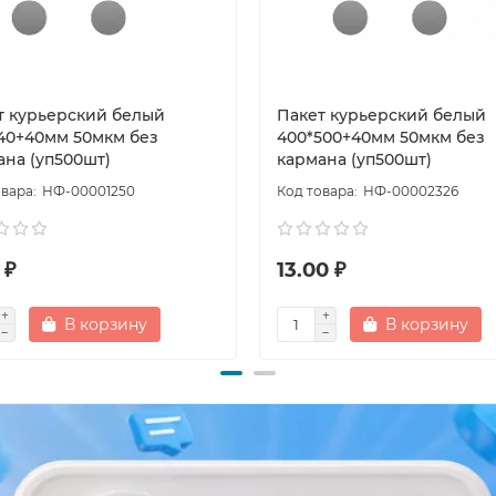
т курьерский белый
Пакет курьерский белый
240+40мм 50мкм без
400*500+40мм 50мкм без
ана (уп500шт)
кармана (уп500шт)
НФ-00001250
НФ-00002326
 ₽
13.00 ₽
В корзину
В корзину