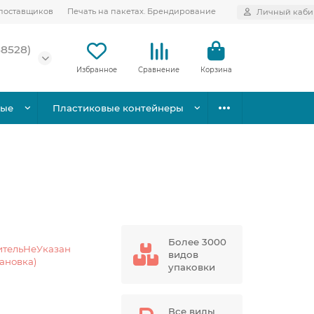
поставщиков
Печать на пакетах. Брендирование
Личный каби
58528)
Избранное
Сравнение
Корзина
вые
Пластиковые контейнеры
Более 3000
ительНеУказан
видов
тановка)
упаковки
Все виды