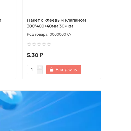
м
Пакет с клеевым клапаном
Пакет с
300*400+40мм 30мкм
400*500
00000001671
5.30 ₽
6.50 ₽
В корзину