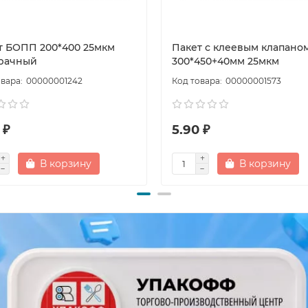
т БОПП 200*400 25мкм
Пакет с клеевым клапано
рачный
300*450+40мм 25мкм
00000001242
00000001573
 ₽
5.90 ₽
В корзину
В корзину