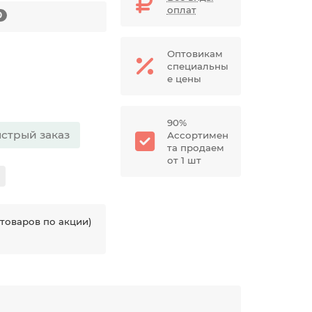
оплат
0
Оптовикам
специальны
е цены
90%
стрый заказ
Ассортимен
та продаем
от 1 шт
товаров по акции)