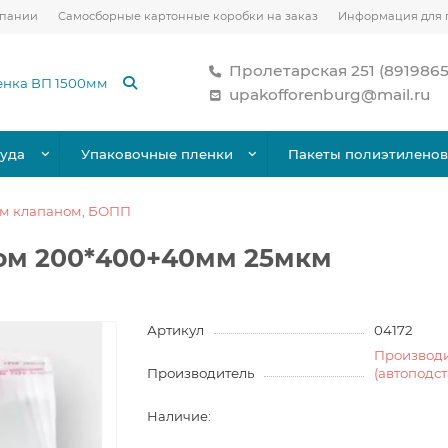
мпании
Самосборные картонные коробки на заказ
Информация для 
Пролетарская 251 (891986
upakofforenburg@mail.ru
уда
Упаковочные пленки
Пакеты полиэтилено
ым клапаном, БОПП
ном 200*400+40мм 25мкм
Артикул
04172
Производ
Производитель
(автоподс
Наличие: