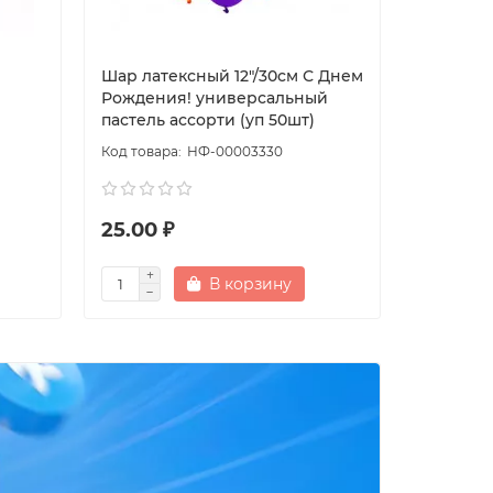
Шар латексный 12"/30см С Днем
Шар лате
Рождения! универсальный
Рождени
пастель ассорти (уп 50шт)
(уп 50шт
НФ-00003330
25.00 ₽
20.00 
В корзину