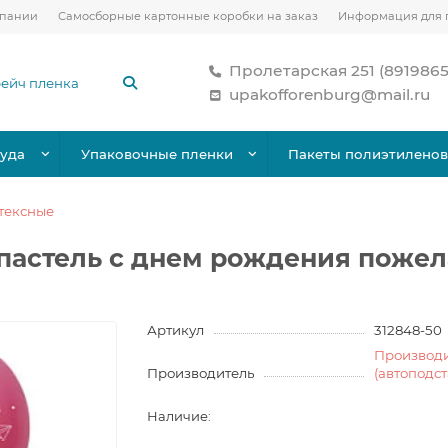
мпании
Самосборные картонные коробки на заказ
Информация для 
Пролетарская 251 (891986
upakofforenburg@mail.ru
уда
Упаковочные пленки
Пакеты полиэтилено
тексные
пастель с днем рождения пожел
Артикул
312848-50
Производ
Производитель
(автоподс
Наличие: