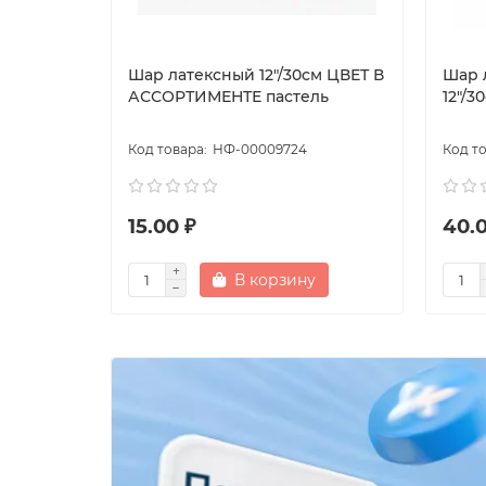
Шар латексный 12"/30см ЦВЕТ В
Шар 
АССОРТИМЕНТЕ пастель
12"/3
НФ-00009724
15.00 ₽
40.0
В корзину