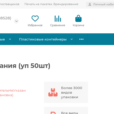
поставщиков
Печать на пакетах. Брендирование
Личный каби
58528)
Избранное
Сравнение
Корзина
вые
Пластиковые контейнеры
ания (уп 50шт)
Более 3000
ительНеУказан
видов
тановка)
упаковки
Все виды