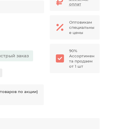
оплат
Оптовикам
специальны
е цены
90%
стрый заказ
Ассортимен
та продаем
от 1 шт
товаров по акции)