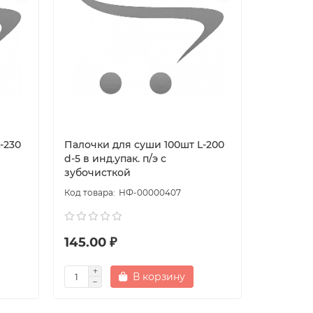
-230
Палочки для суши 100шт L-200
Шпажки 
d-5 в инд.упак. п/э с
PATERRA
зубочисткой
НФ-00000407
145.00 ₽
110.00 
В корзину