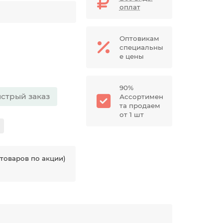
оплат
Оптовикам
специальны
е цены
90%
стрый заказ
Ассортимен
та продаем
от 1 шт
товаров по акции)