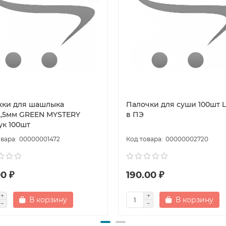
ки для шашлыка
Палочки для суши 100шт L
2,5мм GREEN MYSTERY
в ПЭ
ук 100шт
00000001472
00000002720
0 ₽
190.00 ₽
В корзину
В корзину