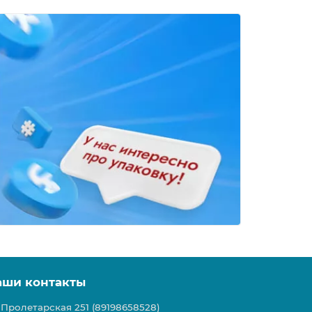
аши контакты
Пролетарская 251 (89198658528)