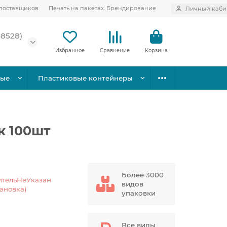
поставщиков
Печать на пакетах. Брендирование
Личный каби
58528)
Избранное
Сравнение
Корзина
вые
Пластиковые контейнеры
к 100шт
Более 3000
ительНеУказан
видов
тановка)
упаковки
Все виды