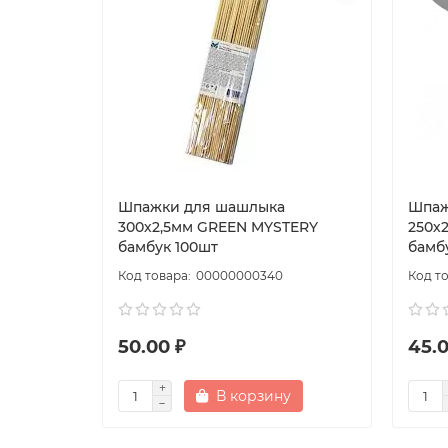
Шпажки для шашлыка
Шпаж
300х2,5мм GREEN MYSTERY
250х
бамбук 100шт
бамб
00000000340
50.00 ₽
45.0
В корзину