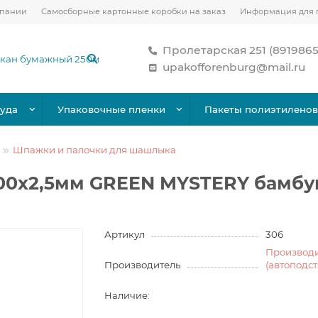
мпании
Самосборные картонные коробки на заказ
Информация для 
Пролетарская 251 (891986
upakofforenburg@mail.ru
уда
Упаковочные пленки
Пакеты полиэтилено
Шпажки и палочки для шашлыка
0х2,5мм GREEN MYSTERY бамбу
Артикул
306
Производ
Производитель
(автоподс
Наличие: