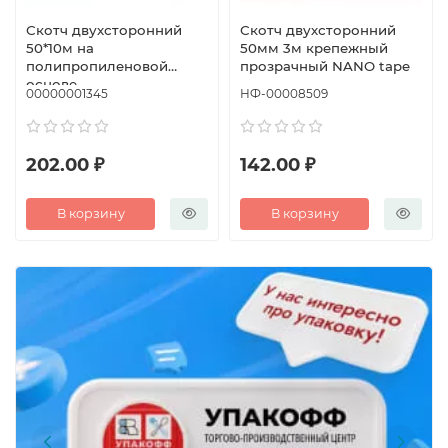
Скотч двухсторонний
Скотч двухсторонний
50*10м на
50мм 3м крепежный
полипропиленовой
прозрачный NANO tape
основе
00000001345
НФ-00008509
202.00 ₽
142.00 ₽
В корзину
В корзину