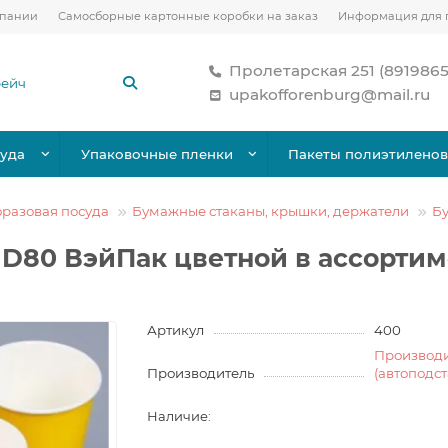
мпании
Самосборные картонные коробки на заказ
Информация для 
Пролетарская 251 (891986
upakofforenburg@mail.ru
уда
Упаковочные пленки
Пакеты полиэтилено
разовая посуда
Бумажные стаканы, крышки, держатели
Б
D80 ВэйПак цветной в ассортим
Артикул
400
Производ
Производитель
(автоподс
Наличие: