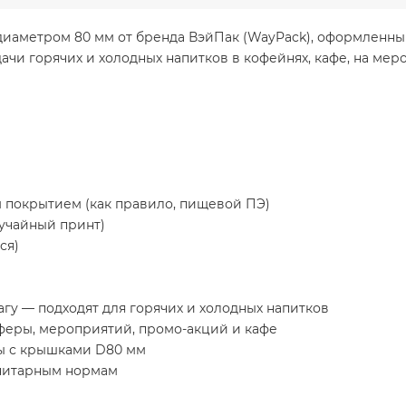
диаметром 80 мм от бренда ВэйПак (WayPack), оформленны
чи горячих и холодных напитков в кофейнях, кафе, на меро
м покрытием (как правило, пищевой ПЭ)
лучайный принт)
ся)
гу — подходят для горячих и холодных напитков
феры, мероприятий, промо-акций и кафе
ы с крышками D80 мм
анитарным нормам