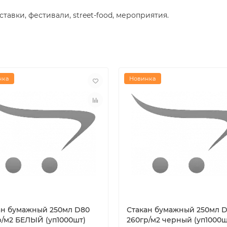
тавки, фестивали, street-food, мероприятия.
нка
Новинка
ан бумажный 250мл D80
Стакан бумажный 250мл 
р/м2 БЕЛЫЙ (уп1000шт)
260гр/м2 черный (уп1000ш