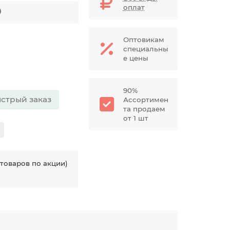
оплат
Оптовикам
специальны
е цены
90%
стрый заказ
Ассортимен
та продаем
от 1 шт
товаров по акции)