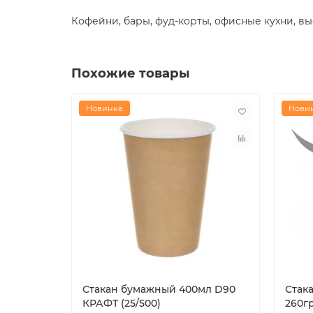
Кофейни, бары, фуд-корты, офисные кухни, выс
Похожие товары
Новинка
Нови
Стакан бумажный 400мл D90
Стак
КРАФТ (25/500)
260г