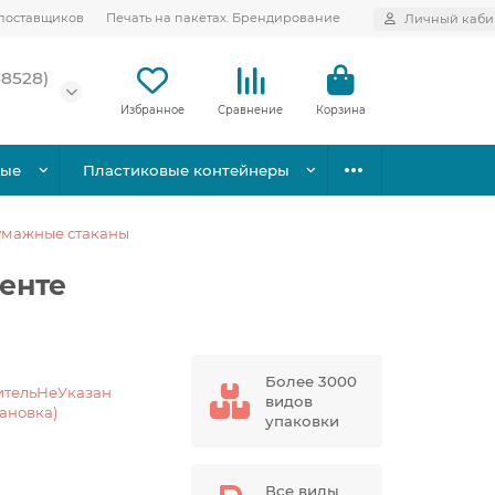
поставщиков
Печать на пакетах. Брендирование
Личный каби
58528)
Избранное
Сравнение
Корзина
вые
Пластиковые контейнеры
умажные стаканы
енте
Более 3000
ительНеУказан
видов
тановка)
упаковки
Все виды