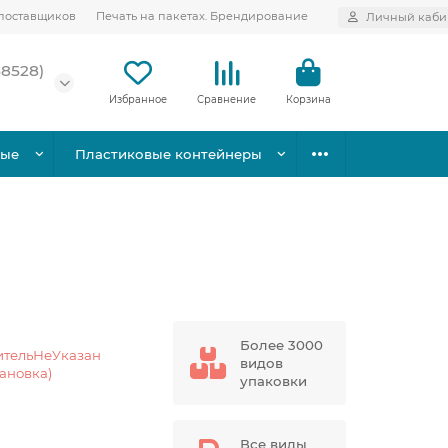
поставщиков
Печать на пакетах. Брендирование
Личный каби
58528)
Избранное
Сравнение
Корзина
вые
Пластиковые контейнеры
Более 3000
ительНеУказан
видов
тановка)
упаковки
Все виды