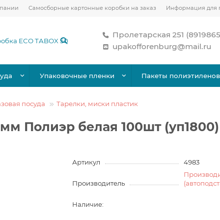
мпании
Самосборные картонные коробки на заказ
Информация для 
Пролетарская 251 (891986
upakofforenburg@mail.ru
уда
Упаковочные пленки
Пакеты полиэтилено
зовая посуда
Тарелки, миски пластик
мм Полиэр белая 100шт (уп1800)
Артикул
4983
Производ
Производитель
(автоподс
Наличие: