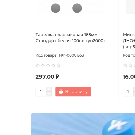
Тарелка пластиковая 165мм
Миск
Стандарт белая 100шт (уп2000)
ДНО+
(кор
НФ-00001353
297.00 ₽
16.0
В корзину