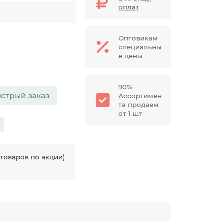
оплат
Оптовикам
специальны
е цены
90%
стрый заказ
Ассортимен
та продаем
от 1 шт
товаров по акции)