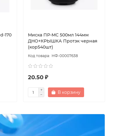
d-170
Миска ПР-МС 500мл 144мм
Миска п
ДНО+КРЫШКА Протэк черная
153мм су
(кор540шт)
(1000)
НФ-00007638
20.50 ₽
230.00
В корзину