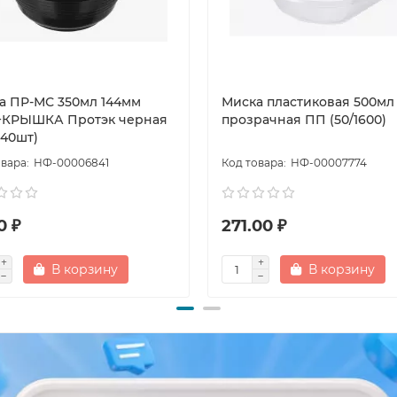
а ПР-МС 350мл 144мм
Миска пластиковая 500мл 
КРЫШКА Протэк черная
прозрачная ПП (50/1600)
540шт)
НФ-00006841
НФ-00007774
0 ₽
271.00 ₽
В корзину
В корзину