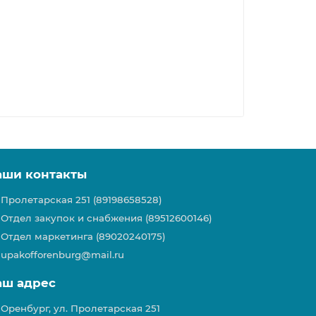
аши контакты
Пролетарская 251 (89198658528)
Отдел закупок и снабжения (89512600146)
Отдел маркетинга (89020240175)
upakofforenburg@mail.ru
аш адрес
Оренбург, ул. Пролетарская 251