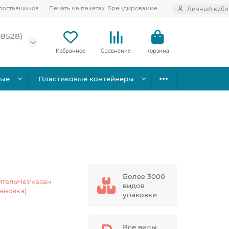
поставщиков
Печать на пакетах. Брендирование
Личный каби
58528)
Избранное
Сравнение
Корзина
вые
Пластиковые контейнеры
Более 3000
ительНеУказан
видов
тановка)
упаковки
Все виды