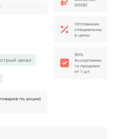
оплат
Оптовикам
специальны
е цены
90%
стрый заказ
Ассортимен
та продаем
от 1 шт
товаров по акции)