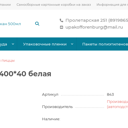
мпании
Самосборные картонные коробки на заказ
Информация для 
Пролетарская 251 (891986
upakofforenburg@mail.ru
уда
Упаковочные пленки
Пакеты полиэтилено
я пиццы
400*40 белая
Артикул
843
Производ
Производитель
(автоподс
Наличие: