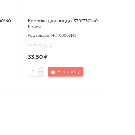
00*40
Коробка для пиццы 330*330*40
Коробка
белая
БУРАЯ
НФ-00003142
33.50 ₽
24.50 
В корзину