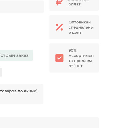
оплат
Оптовикам
специальны
е цены
90%
стрый заказ
Ассортимен
та продаем
от 1 шт
товаров по акции)