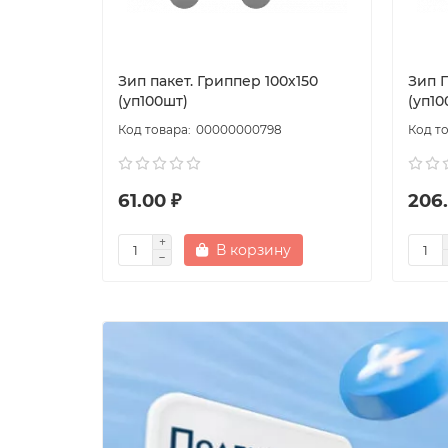
Зип пакет. Гриппер 100х150
Зип П
(уп100шт)
(уп10
00000000798
61.00 ₽
206.
В корзину