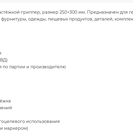
стёжкой-гриппер, размер 250×300 мм. Предназначен для г
, фурнитуры, одежды, пищевых продуктов, деталей, комплек
я
ЭВД)
ся по партии и производителю
тёжка
нений
гоцелевого использования
си маркером)