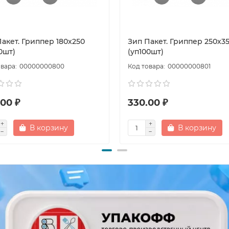
акет. Гриппер 180х250
Зип Пакет. Гриппер 250х3
0шт)
(уп100шт)
00000000800
00000000801
00 ₽
330.00 ₽
В корзину
В корзину