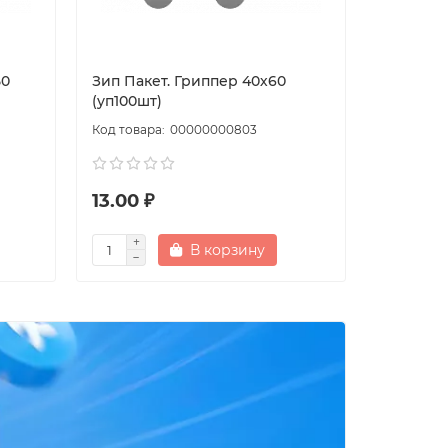
50
Зип Пакет. Гриппер 40х60
Зип Паке
(уп100шт)
(уп100шт
00000000803
13.00 ₽
19.00 ₽
В корзину