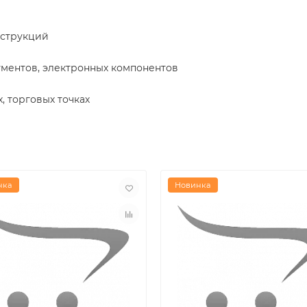
нструкций
ментов, электронных компонентов
х, торговых точках
нка
Новинка