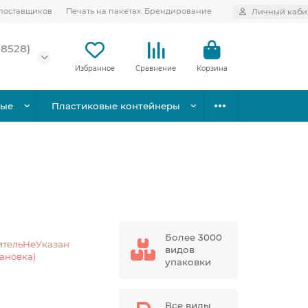
поставщиков
Печать на пакетах. Брендирование
Личный каби
58528)
Избранное
Сравнение
Корзина
вые
Пластиковые контейнеры
Более 3000
ительНеУказан
видов
тановка)
упаковки
Все виды