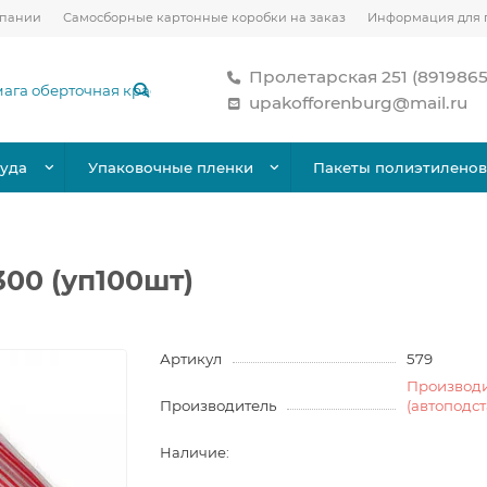
мпании
Самосборные картонные коробки на заказ
Информация для 
Пролетарская 251 (891986
upakofforenburg@mail.ru
уда
Упаковочные пленки
Пакеты полиэтилено
300 (уп100шт)
Артикул
579
Производ
Производитель
(автоподс
Наличие: