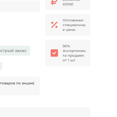
оплат
Оптовикам
специальны
е цены
90%
стрый заказ
Ассортимен
та продаем
от 1 шт
товаров по акции)