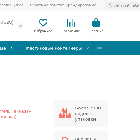
поставщиков
Печать на пакетах. Брендирование
Личный каби
58528)
Избранное
Сравнение
Корзина
вые
Пластиковые контейнеры
Более 3000
ительНеУказан
видов
тановка)
упаковки
Все виды