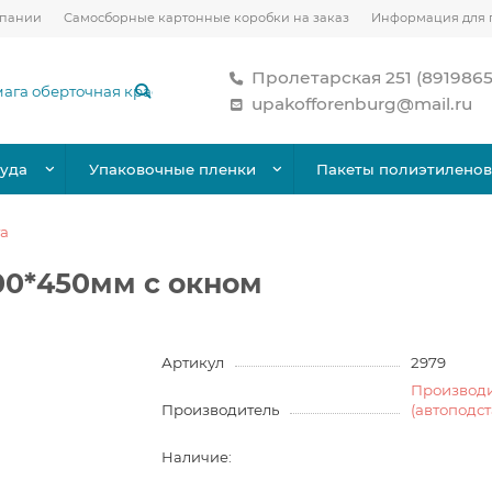
мпании
Самосборные картонные коробки на заказ
Информация для 
Пролетарская 251 (891986
upakofforenburg@mail.ru
уда
Упаковочные пленки
Пакеты полиэтилено
та
00*450мм с окном
Артикул
2979
Производ
Производитель
(автоподс
Наличие: