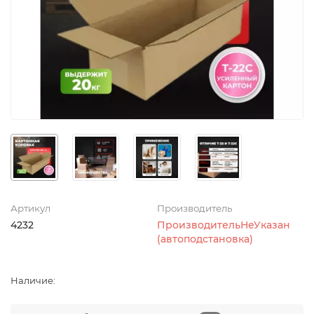
Артикул
Производитель
4232
ПроизводительНеУказан
(автоподстановка)
Наличие: