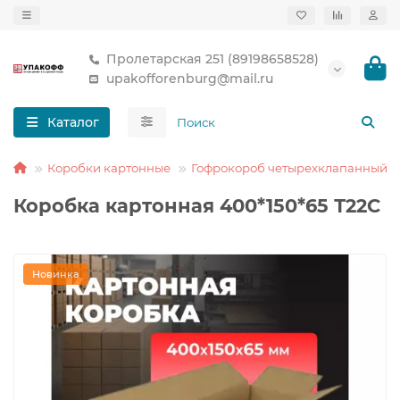
Пролетарская 251 (89198658528)
upakofforenburg@mail.ru
Каталог
Коробки картонные
Гофрокороб четырехклапанный
Коробка картонная 400*150*65 Т22С
Новинка