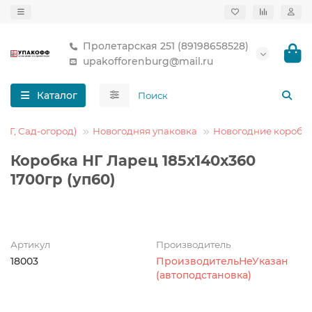
Пролетарская 251 (89198658528)
upakofforenburg@mail.ru
Каталог
(НГ, Сад-огород)
Новогодняя упаковка
Новогодние коробк
Коробка НГ Ларец 185х140х360
1700гр (уп60)
Артикул
Производитель
18003
ПроизводительНеУказан
(автоподстановка)