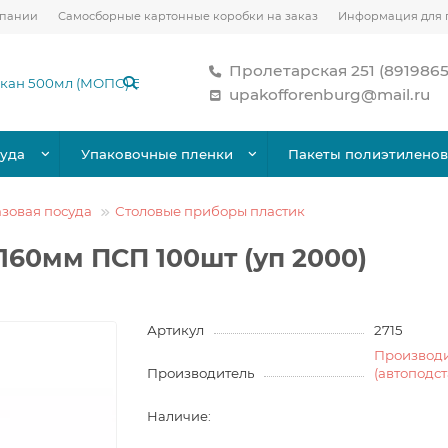
мпании
Самосборные картонные коробки на заказ
Информация для 
Пролетарская 251 (891986
upakofforenburg@mail.ru
уда
Упаковочные пленки
Пакеты полиэтилено
зовая посуда
Столовые приборы пластик
160мм ПСП 100шт (уп 2000)
Артикул
2715
Производ
Производитель
(автоподс
Наличие: