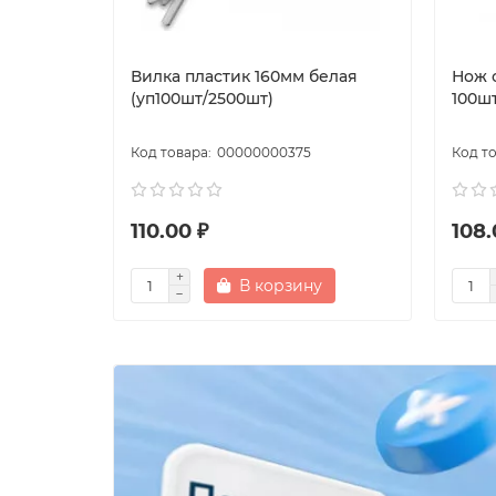
Вилка пластик 160мм белая
Нож 
(уп100шт/2500шт)
100шт
00000000375
110.00 ₽
108.
В корзину