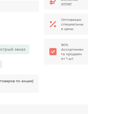
оплат
Оптовикам
специальны
е цены
90%
стрый заказ
Ассортимен
та продаем
от 1 шт
товаров по акции)