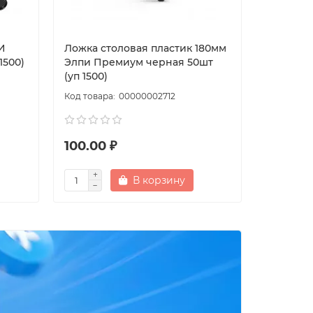
И
Ложка столовая пластик 180мм
Нож сто
1500)
Элпи Премиум черная 50шт
Премиум
(уп 1500)
(уп2500)
00000002712
100.00 ₽
100.00
В корзину