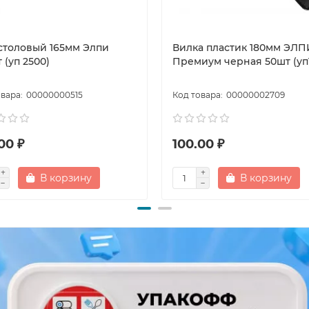
столовый 165мм Элпи
Вилка пластик 180мм ЭЛП
 (уп 2500)
Премиум черная 50шт (уп
00000000515
00000002709
00 ₽
100.00 ₽
В корзину
В корзину