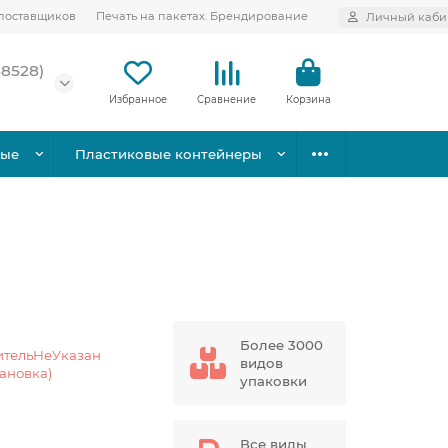
поставщиков
Печать на пакетах. Брендирование
Личный каби
58528)
Избранное
Сравнение
Корзина
вые
Пластиковые контейнеры
Более 3000
ительНеУказан
видов
тановка)
упаковки
Все виды