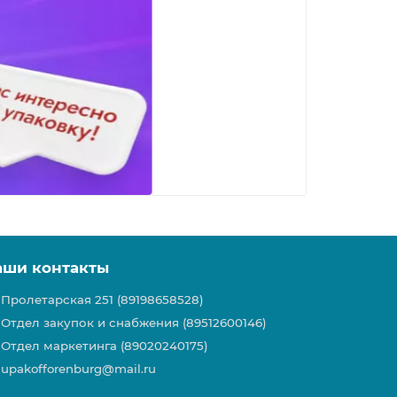
аши контакты
Пролетарская 251 (89198658528)
Отдел закупок и снабжения (89512600146)
Отдел маркетинга (89020240175)
upakofforenburg@mail.ru