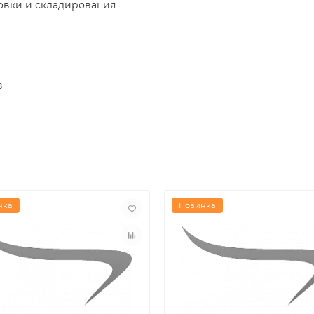
овки и складирования
в
нка
Новинка