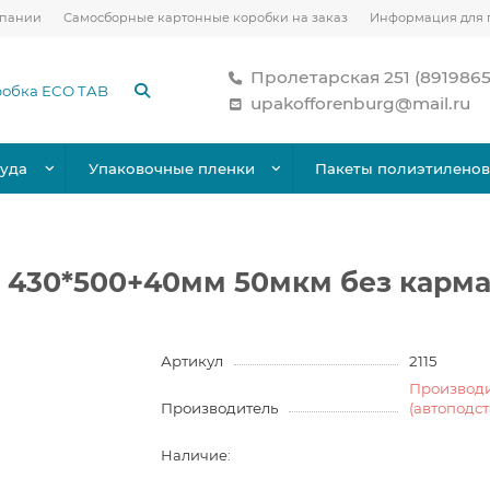
мпании
Самосборные картонные коробки на заказ
Информация для 
Пролетарская 251 (891986
upakofforenburg@mail.ru
уда
Упаковочные пленки
Пакеты полиэтилено
 430*500+40мм 50мкм без карма
Артикул
2115
Производ
Производитель
(автоподс
Наличие: