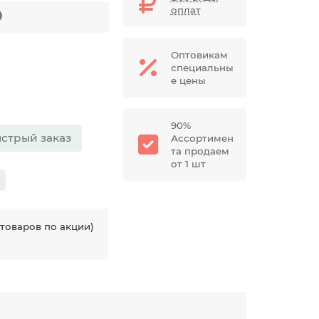
оплат
Оптовикам
специальны
е цены
90%
стрый заказ
Ассортимен
та продаем
от 1 шт
товаров по акции)