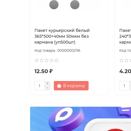
Пакет курьерский белый
Паке
365*500+40мм 50мкм без
240*
кармана (уп500шт)
карм
00000002116
12.50 ₽
4.20
В корзину