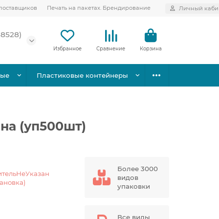
поставщиков
Печать на пакетах. Брендирование
Личный каби
58528)
Избранное
Сравнение
Корзина
вые
Пластиковые контейнеры
на (уп500шт)
Более 3000
ительНеУказан
видов
тановка)
упаковки
Все виды