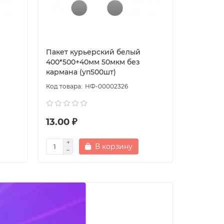
Пакет курьерский белый
Пакет к
400*500+40мм 50мкм без
110*210+
кармана (уп500шт)
кармана 
НФ-00002326
13.00 ₽
2.30 ₽
В корзину