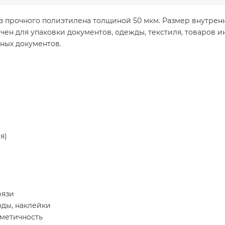
из прочного полиэтилена толщиной 50 мкм. Размер внутренн
ен для упаковки документов, одежды, текстиля, товаров и
ных документов.
я)
рязи
оды, наклейки
рметичность