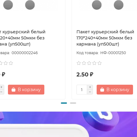
т курьерский белый
Пакет курьерский белый
320+40мм 50мкм без
170*240+40мм 50мкм без
ана (уп500шт)
кармана (уп500шт)
00000002246
НФ-00001250
 ₽
2.50 ₽
В корзину
В корзину