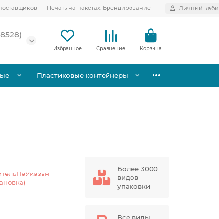
поставщиков
Печать на пакетах. Брендирование
Личный каби
58528)
Избранное
Сравнение
Корзина
вые
Пластиковые контейнеры
Более 3000
ительНеУказан
видов
тановка)
упаковки
Все виды