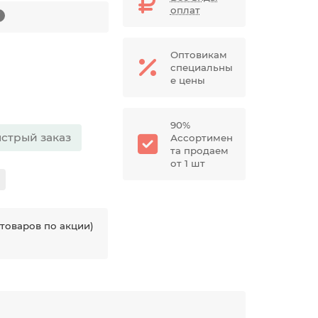
оплат
7
Оптовикам
специальны
е цены
90%
стрый заказ
Ассортимен
та продаем
от 1 шт
товаров по акции)