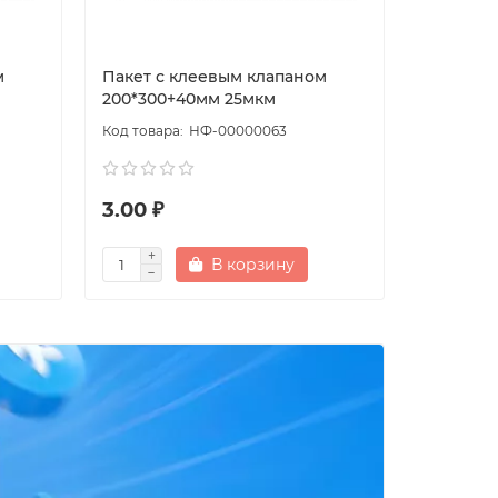
м
Пакет с клеевым клапаном
Пакет с
200*300+40мм 25мкм
80*120+
НФ-00000063
3.00 ₽
1.40 ₽
В корзину