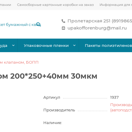
мпании
Самосборные картонные коробки на заказ
Информация для 
Пролетарская 251 (891986
upakofforenburg@mail.ru
уда
Упаковочные пленки
Пакеты полиэтилено
ым клапаном, БОПП
ном 200*250+40мм 30мкм
Артикул
1937
Производ
Производитель
(автоподс
Наличие: