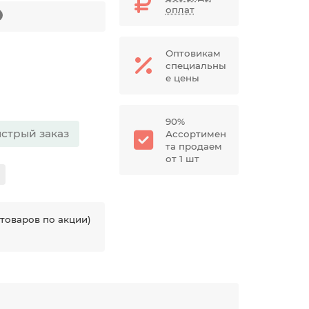
оплат
Оптовикам
специальны
е цены
90%
стрый заказ
Ассортимен
та продаем
от 1 шт
товаров по акции)