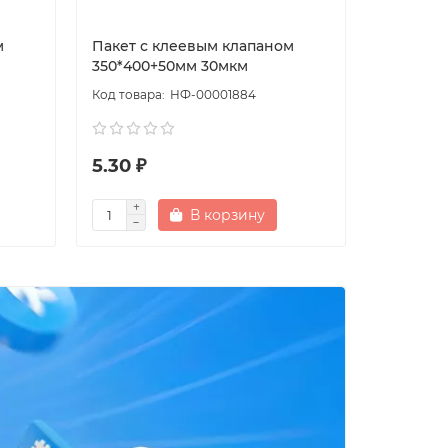
м
Пакет с клеевым клапаном
Пакет Б
350*400+50мм 30мкм
прозрач
НФ-00001884
5.30 ₽
3.00 ₽
В корзину