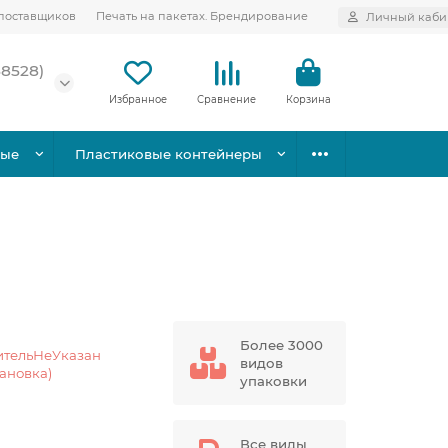
поставщиков
Печать на пакетах. Брендирование
Личный каби
58528)
Избранное
Сравнение
Корзина
вые
Пластиковые контейнеры
Более 3000
ительНеУказан
видов
тановка)
упаковки
Все виды