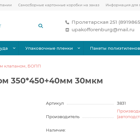
мпании
Самосборные картонные коробки на заказ
Информация для 
Пролетарская 251 (891986
upakofforenburg@mail.ru
уда
Упаковочные пленки
Пакеты полиэтилено
ым клапаном, БОПП
ом 350*450+40мм 30мкм
Артикул
3831
Производ
Производитель
(автоподс
Наличие: