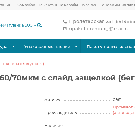
мпании
Самосборные картонные коробки на заказ
Информация для 
Пролетарская 251 (891986
upakofforenburg@mail.ru
уда
Упаковочные пленки
Пакеты полиэтилено
 (пакеты с бегунком)
60/70мкм с слайд защелкой (бе
Артикул
0961
Производ
Производитель
(автоподс
Наличие: