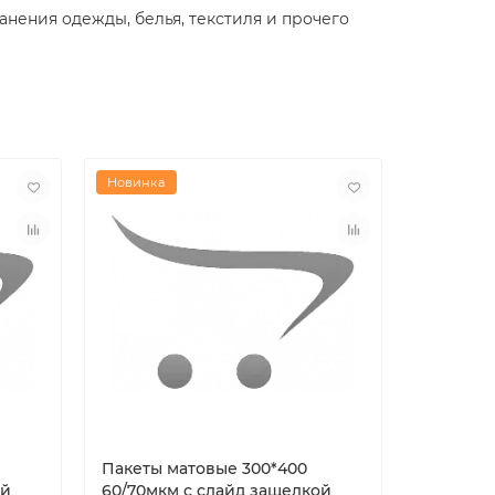
анения одежды, белья, текстиля и прочего
Новинка
Новинка
Пакеты матовые 300*400
Пакеты 
ой
60/70мкм с слайд защелкой
60/70мк