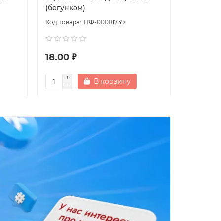
(бегунком)
(бегунко
НФ-00001739
18.00 ₽
16.00 ₽
В корзину