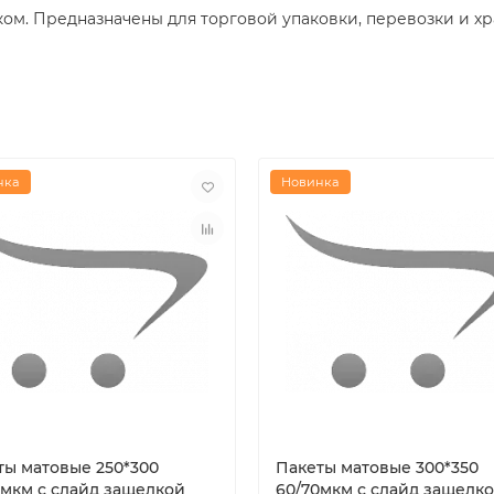
ом. Предназначены для торговой упаковки, перевозки и хр
нка
Новинка
ты матовые 250*300
Пакеты матовые 300*350
0мкм с слайд защелкой
60/70мкм с слайд защелк