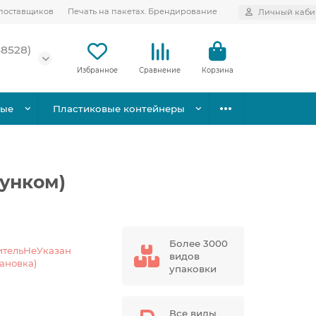
поставщиков
Печать на пакетах. Брендирование
Личный каби
58528)
Избранное
Сравнение
Корзина
вые
Пластиковые контейнеры
гунком)
Более 3000
ительНеУказан
видов
тановка)
упаковки
Все виды