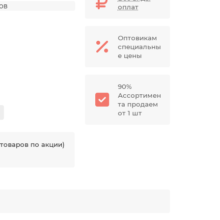
дов
оплат
Оптовикам
специальны
е цены
90%
Ассортимен
та продаем
от 1 шт
товаров по акции)