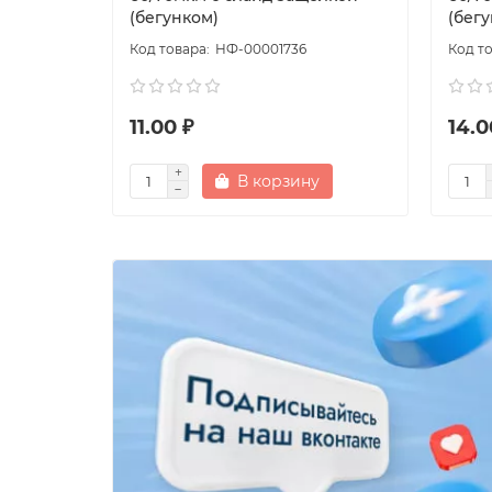
(бегунком)
(бег
НФ-00001736
11.00 ₽
14.0
В корзину