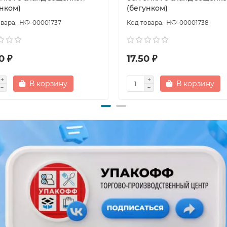
унком)
(бегунком)
НФ-00001737
НФ-00001738
0 ₽
17.50 ₽
В корзину
В корзину