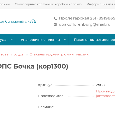
мпании
Самосборные картонные коробки на заказ
Информация для 
Пролетарская 251 (891986
upakofforenburg@mail.ru
уда
Упаковочные пленки
Пакеты полиэтилено
зовая посуда
Стаканы, кружки, рюмки пластик
ПС Бочка (кор1300)
Артикул
2508
Производ
Производитель
(автоподс
Наличие: