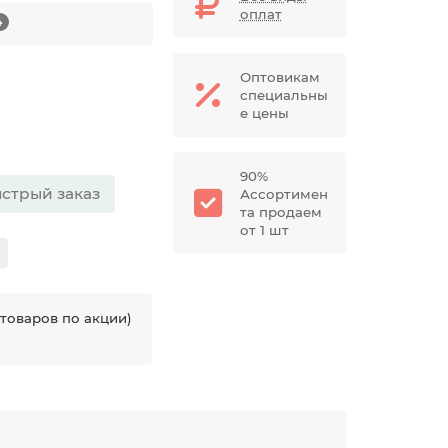
оплат
4
Оптовикам
специальны
е цены
90%
стрый заказ
Ассортимен
та продаем
от 1 шт
товаров по акции)