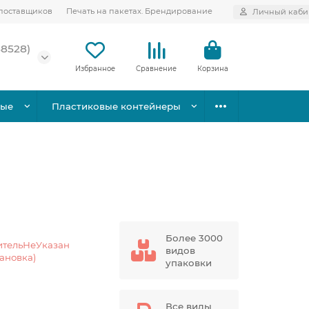
поставщиков
Печать на пакетах. Брендирование
Личный каби
58528)
Избранное
Сравнение
Корзина
вые
Пластиковые контейнеры
Более 3000
ительНеУказан
видов
тановка)
упаковки
Все виды