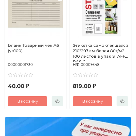
Бланк Товарный чек А6
Этикетка самоклеящаяся
(уп100)
210*297мм белая 80г/м2
100 листов в упак STAFF
BASIC
00000001730
НФ-00009348
40.00 ₽
819.00 ₽
В корзину
В корзину