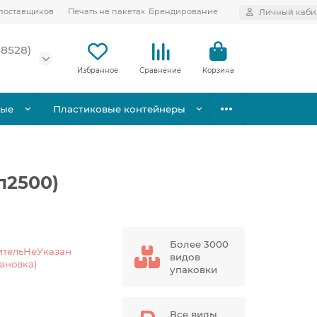
поставщиков
Печать на пакетах. Брендирование
Личный каби
58528)
Избранное
Сравнение
Корзина
вые
Пластиковые контейнеры
п2500)
Более 3000
ительНеУказан
видов
тановка)
упаковки
Все виды