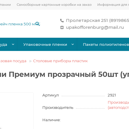
мпании
Самосборные картонные коробки на заказ
Информация для 
Пролетарская 251 (891986
upakofforenburg@mail.ru
уда
Упаковочные пленки
Пакеты полиэтилено
зовая посуда
Столовые приборы пластик
и Премиум прозрачный 50шт (у
Артикул
2921
Производ
Производитель
(автоподс
Наличие: