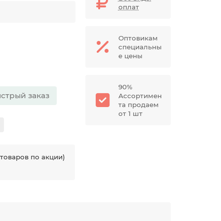
оплат
Оптовикам
специальны
е цены
90%
стрый заказ
Ассортимен
та продаем
от 1 шт
товаров по акции)