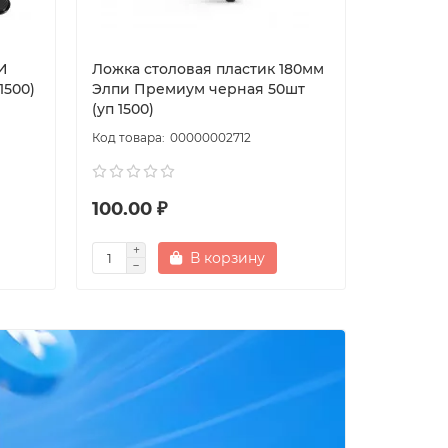
И
Ложка столовая пластик 180мм
Нож сто
1500)
Элпи Премиум черная 50шт
Премиум
(уп 1500)
(уп2500)
00000002712
100.00 ₽
100.00
В корзину