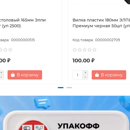
столовый 165мм Элпи
Вилка пластик 180мм ЭЛП
 (уп 2500)
Премиум черная 50шт (уп
00000000515
00000002709
00 ₽
100.00 ₽
В корзину
В корзину